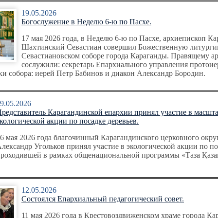
19.05.2026
Богослужение в Неделю 6-ю по Пасхе.
17 мая 2026 года, в Неделю 6-ю по Пасхе, архиепископ К
Шахтинский Севастиан совершил Божественную литурги
Севастиановском соборе города Караганды. Правящему а
сослужили: секретарь Епархиального управления протои
ки собора: иерей Петр Бабинов и диакон Александр Бородин.
9.05.2026
редставитель Карагандинской епархии принял участие в масшт
кологической акции по посадке деревьев.
6 мая 2026 года благочинный Карагандинского церковного окру
лександр Угольков принял участие в экологической акции по по
роходившей в рамках общенациональной программы «Таза Қаза
12.05.2026
Состоялся Епархиальный педагогический совет.
11 мая 2026 года в Крестовоздвиженском храме города Ка