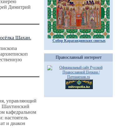
рхиерею
ерей Димитрий
посёлка Шахан.
Собор Карагандинских святых
епископа
 архиепископ
Православный интернет
ественную
дня, управляющий
и Шахтинский
ом кафедральном
: настоятель
ат и диакон