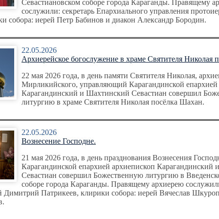
Севастиановском соборе города Караганды. Правящему а
сослужили: секретарь Епархиального управления протои
ки собора: иерей Петр Бабинов и диакон Александр Бородин.
22.05.2026
Архиерейское богослужение в храме Святителя Николая 
22 мая 2026 года, в день памяти Святителя Николая, архи
Мирликийского, управляющий Карагандинской епархией
Карагандинский и Шахтинский Севастиан совершил Бож
литургию в храме Святителя Николая посёлка Шахан.
22.05.2026
Вознесение Господне.
21 мая 2026 года, в день празднования Вознесения Госпо
Карагандинской епархией архиепископ Карагандинский 
Севастиан совершил Божественную литургию в Введенск
соборе города Караганды. Правящему архиерею сослужили
й Димитрий Патрикеев, клирики собора: иерей Вячеслав Шкуроп
в.