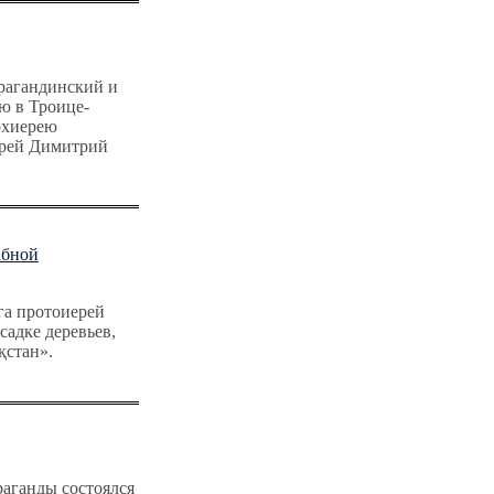
арагандинский и
ю в Троице-
рхиерею
ерей Димитрий
абной
га протоиерей
садке деревьев,
қстан».
раганды состоялся