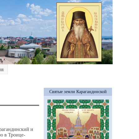
ия
Святые земли Карагандинской
арагандинский и
ю в Троице-