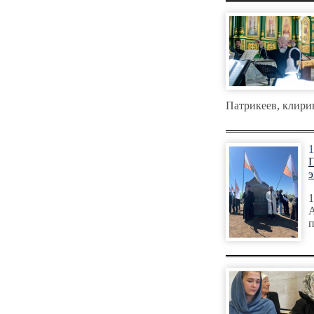
Патрикеев, клири
1
П
э
1
А
п