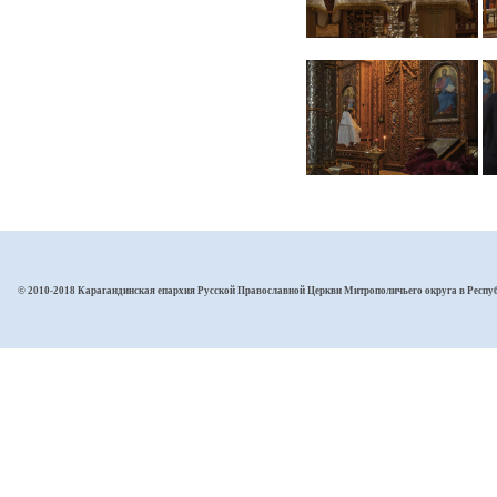
© 2010-2018 Карагандинская епархия Русской Православной Церкви Митрополичьего округа в Респу