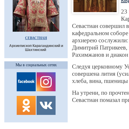
23
Ка
Севастиан совершил 
кафедральном соборе
СЕВАСТИАН
архиерею сослужили: 
Архиепископ Карагандинский и
Димитрий Патрикеев,
Шахтинский
Рахимжанов и диакон
Мы в социальных сетях
Следуя церковному Ус
совершена лития (уси
хлеба, вина, пшеницы 
На утрени, по прочтен
Севастиан помазал п