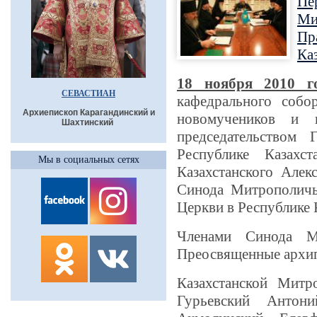
Пе
Ми
Пр
Ка
18 ноября 2010 г
СЕВАСТИАН
кафедрального собо
Архиепископ Карагандинский и
новомучеников и и
Шахтинский
председательством
Республике Казахс
Мы в социальных сетях
Казахстанского Алек
Синода Митрополичь
Церкви в Республике 
Членами Синода Ми
Преосвященные архи
Казахстанской Митр
Гурьевский Антони