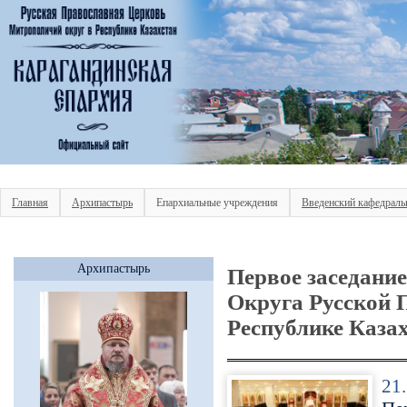
Главная
Архипастырь
Епархиальные учреждения
Введенский кафедраль
Архипастырь
Первое заседани
Округа Русской 
Республике Каза
21