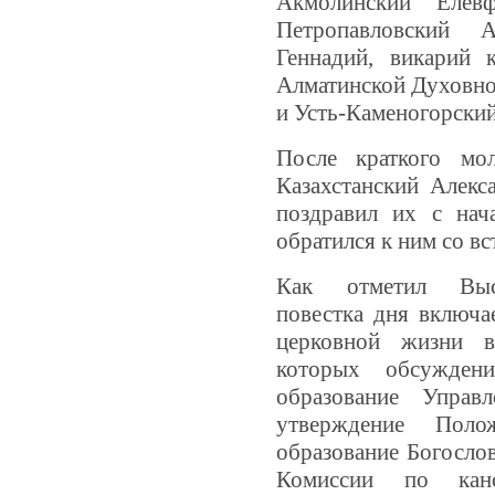
Акмолинский Елевф
Петропавловский А
Геннадий, викарий 
Алматинской Духовно
и Усть-Каменогорский
После краткого мо
Казахстанский Алекс
поздравил их с нач
обратился к ним со в
Как отметил Высо
повестка дня включа
церковной жизни в
которых обсужден
образование Управ
утверждение Поло
образование Богосло
Комиссии по кано