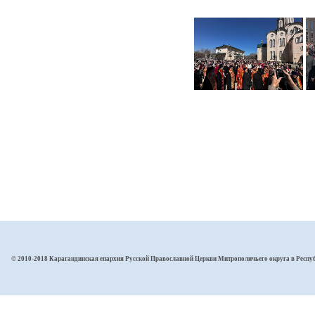
© 2010-2018 Карагандинская епархия Русской Православной Церкви Митрополичьего округа в Респу