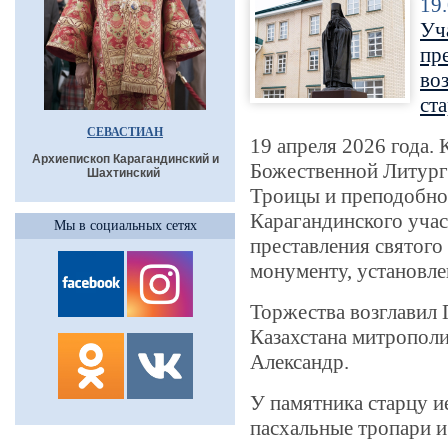
19
Уч
пр
во
ст
СЕВАСТИАН
19 апреля 2026 года.
Архиепископ Карагандинский и
Божественной Литург
Шахтинский
Троицы и преподобно
Карагандинского учас
Мы в социальных сетях
преставления святого
монументу, установл
Торжества возглавил
Казахстана митрополи
Александр.
У памятника старцу и
пасхальные тропари и