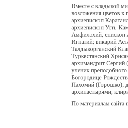
Вместе с владыкой м
возложения цветов к 
архиепископ Караган
архиепископ Усть-Ка
Амфилохий; епископ
Игнатий; викарий Аст
Талдыкорганский Кла
Туркестанский Хриса
архимандрит Сергий 
ученик преподобного 
Богородице-Рождеств
Пахомий (Горошко); д
архипастырями; клир
По материалам сайта m