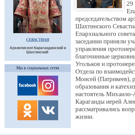
29 
Еп
председательством ар
Шахтинского Севастиа
Епархиального совета
СЕВАСТИАН
заседании приняли уч
управления протоиер
Архиепископ Карагандинский и
Шахтинский
благочинные церковн
Угольков и протоиере
Мы в социальных сетях
Отдела по взаимодей
Моисей (Патрикеев), 
образования и катехи
настоятель Михаило-
Караганды иерей Алек
рассматривались воп
жизни.