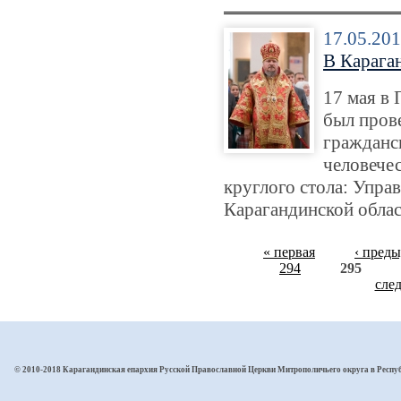
17.05.20
В Карага
17 мая в
был прове
гражданс
человече
круглого стола: Упра
Карагандинской облас
« первая
‹ пред
294
295
сле
© 2010-2018 Карагандинская епархия Русской Православной Церкви Митрополичьего округа в Респу