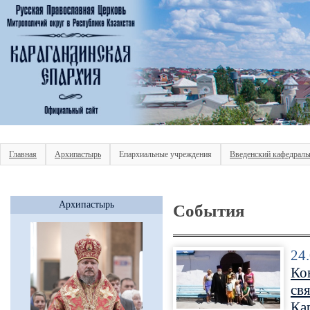
Главная
Архипастырь
Епархиальные учреждения
Введенский кафедраль
Архипастырь
События
24
Ко
св
Ка