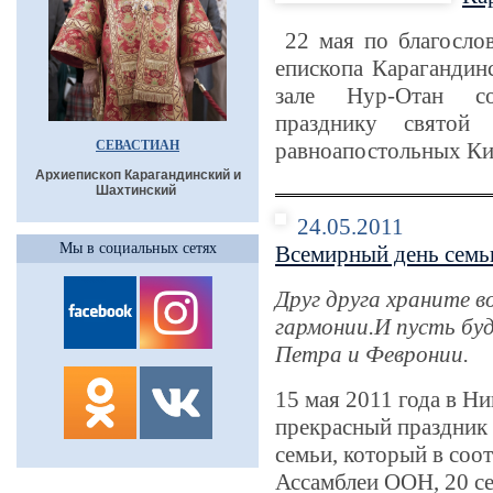
22 мая по благосло
епископа Карагандин
зале Нур-Отан со
празднику свято
СЕВАСТИАН
равноапостольных Ки
Архиепископ Карагандинский и
Шахтинский
24.05.2011
Мы в социальных сетях
Всемирный день семь
Друг друга храните в
гармонии.И пусть бу
Петра и Февронии.
15 мая 2011 года в Н
прекрасный праздни
семьи, который в соо
Ассамблеи ООН, 20 с