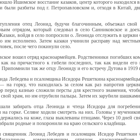
зошло Ишимское восстание казаков, центр которого находился в 
и были разбиты под г. Петропавловском и, отходя в Китай, дв
тупления отец Леонид, будучи благочинным, объезжал свой 
ачьим отрядом, который следовал в село Санниковское и доех
 Казаки, войдя в село попросили о. Леонида отслужить в церкв
ло им исполнено. Затем казаки учинили расправу над местны
ловек, после чего покинули село.
вское вошел отряд красноармейцев. Родственники погибших ко
 как на причастного к гибели последних, так как видели его
. Припомнили так же отцу Леониду и его встречу Дутова в 1919 
да Лебедева и псаломщика Исидора Решеткина красноармейцы 
— на горку, что находилась за селом как раз напротив церк
 перед казнью сложили персты для крестного знамения, чтоб
 свой храм, но им отрубили пальцы. Затем их зарубили шашками
шали забирать отца Леонида и чтеца Исидора для погребени
 на горке. Селяне ходили смотреть на них. Головы у мученико
 держались на коже, глаза выклеваны птицами. Через 10 дней с
забрали родные и похоронили на краю сельского кладбища.
и священник Леонид Лебедев и псаломщик Исидор Решеткин 
агдалиным, командовавшим отрядом красноармейце