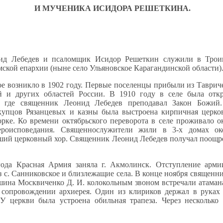
И МУЧЕНИКА ИСИДОРА РЕШЕТКИНА.
ид Лебедев и псаломщик Исидор Решеткин служили в Троиц
ской епархии (ныне село Ульяновское Карагандинской области)
е возникло в 1902 году. Первые поселенцы прибыли из Тавриче
й и других областей России. В 1910 году в селе была откр
, где священник Леонид Лебедев преподавал Закон Божий.
купцов Рязанцевых и казны была выстроена кирпичная церков
рке. Ко времени октябрьского переворота в селе проживало о
вероисповедания. Священнослужители жили в 3-х домах ок
ший церковный хор. Священник Леонид Лебедев получал поощр
года Красная Армия заняла г. Акмолинск. Отступление арми
з с. Санниковское и близлежащие села. В конце ноября священн
шина Москвиченко Д. И. колокольным звоном встречали атаман
 сопровождении архиерея. Один из клириков держал в руках
У церкви была устроена обильная трапеза. Через несколько 