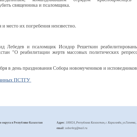
убить священника и псаломщика.
 и место их погребения неизвестно.
д Лебедев и псаломщик Исидор Решеткин реабилитированы
хстан "О реабилитации жертв массовых политических репресс
ября в день празднования Собора новомучеников и исповеднико
 данных ПСТГУ
 округа в Республике Казахстан
Адрес:
100024, Республика Казахстан, г. Караганда, ул.Гапеева, 
email:
soborkrg@mail.ru