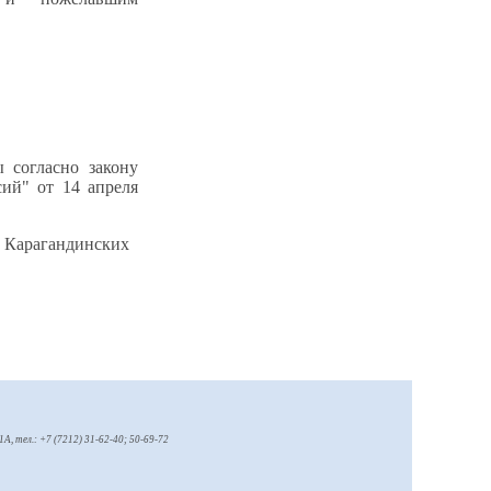
 согласно закону
ий" от 14 апреля
в Карагандинских
1А, тел.: +7 (7212) 31-62-40; 50-69-72