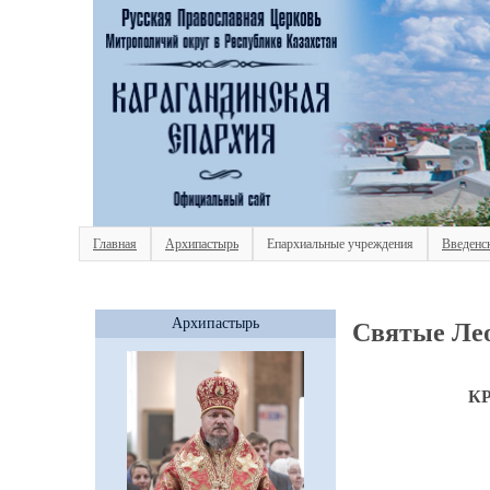
Главная
Архипастырь
Епархиальные учреждения
Введенс
Архипастырь
Святые Ле
КР