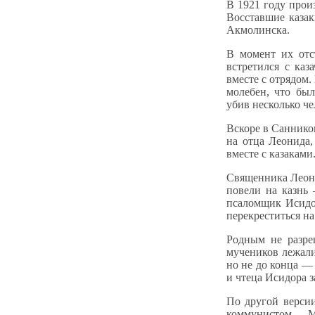
В 1921 году прои
Восставшие казак
Акмолинска.
В момент их отс
встретился с каз
вместе с отрядом.
молебен, что бы
убив несколько че
Вскоре в Саннико
на отца Леонида,
вместе с казаками
Священника Леони
повели на казнь 
псаломщик Исидор
перекреститься на
Родным не разре
мучеников лежали
но не до конца —
и чтеца Исидора 
По другой верси
коммунистом М