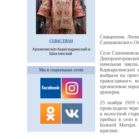
Священник Леон
СЕВАСТИАН
Санниковского Ом
Архиепископ Карагандинский и
Село Санниковско
Шахтинский
Днепропетровско
начальная школа
Каркаралинских 
Мы в социальных сетях
выбрали на приго
православного 
организован хоро
архиерея.
25 ноября 1919 
происходило чере
и волостной стар
прибыл в село в
Божией Матери. 
красные.