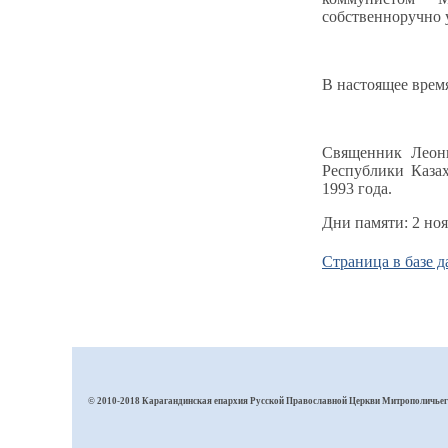
собственноручно 
В настоящее время
Священник Леони
Республики Каза
1993 года.
Дни памяти: 2 но
Страница в базе
© 2010-2018 Карагандинская епархия Русской Православной Церкви Митрополичьего