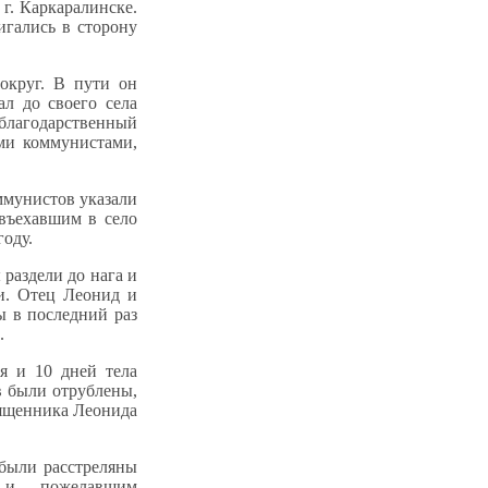
г. Каркаралинске.
игались в сторону
округ. В пути он
ал до своего села
и благодарственный
ми коммунистами,
ммунистов указали
 въехавшим в село
году.
раздели до нага и
ви. Отец Леонид и
ы в последний раз
.
я и 10 дней тела
в были отрублены,
вященника Леонида
были расстреляны
в и пожелавшим