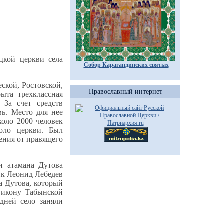
кой церкви села
Собор Карагандинских святых
.
ской, Ростовской,
Православный интернет
ыта трехклассная
 За счет средств
ь. Место для нее
коло 2000 человек
оло церкви. Был
ения от правящего
и атамана Дутова
ик Леонид Лебедев
а Дутова, который
 икону Табынской
дней село заняли