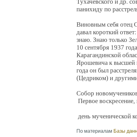
Тухачевского и др. с
панихиду по расстрел
Виновным себя отец С
давал короткий ответ:
знаю. Знаю только Зе
10 сентября 1937 го
Карагандинской облас
Ярошевича к высшей м
года он был расстрел
(Цедриком) и другим
Собор новомучеников
Первое воскресение, 
день мученической ко
По материалам
Базы дан