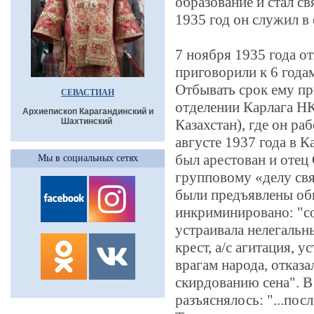
образование и стал св
1935 год он служил в
7 ноября 1935 года о
приговорили к 6 года
Отбывать срок ему п
СЕВАСТИАН
отделении Карлага НК
Архиепископ Карагандинский и
Шахтинский
Казахстан), где он ра
августе 1937 года в К
был арестован и отец
Мы в социальных сетях
групповому «делу свя
были предъявлены об
инкриминировано: "со
устраивала нелегальн
крест, а/с агитация, 
врагам народа, отказа
скирдованию сена". 
разъяснялось: "...пос