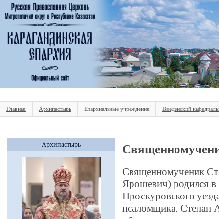
Главная
Архипастырь
Епархиальные учреждения
Введенский кафедраль
Архипастырь
Священномучени
Священномученик Сте
Ярошевич) родился в 
Проскуровского уезда
псаломщика. Степан 