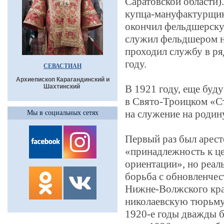
Саратовской области)
купца-мануфактурщика
окончил фельдшерску
служил фельдшером н
проходил службу в р
году.
СЕВАСТИАН
Архиепископ Карагандинский и
Шахтинский
В 1921 году, еще буд
в Свято-Троицком «С
на служение на родину
Мы в социальных сетях
Первый раз был аресто
«принадлежность к ц
ориентации», но реал
борьба с обновленче
Нижне-Волжского кра
николаевскую тюрьму,
1920-е годы дважды б