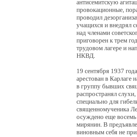
антисемитскую агита
провокационные, пора
проводил дезорганиза
учащихся и внедрял с
над членами советско
приговорен к трем го
трудовом лагере и на
НКВД.
19 сентября 1937 год
арестован в Карлаге н
в группу бывших свящ
распространял слухи, 
специально для гибел
священномученика Ле
осуждено еще восемь
мирянин. В предъявл
виновным себя не при