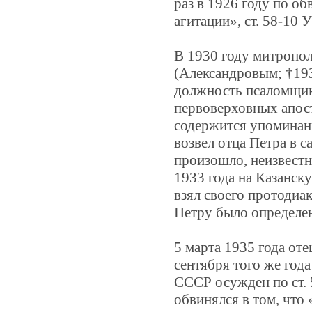
раз в 1926 году по о
агитации», ст. 58-10
В 1930 году митропо
(Александровым; †193
должность псаломщика
первоверховных апос
содержится упоминан
возвел отца Петра в с
произошло, неизвестн
1933 года на Казанс
взял своего протодиак
Петру было определен
5 марта 1935 года оте
сентября того же го
СССР осужден по ст.
обвинялся в том, что