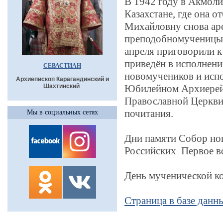
В 1942 году в Акмоли
Казахстане, где она о
Михайловну снова ар
преподобномученицы 
апреля приговорили к
приведён в исполнени
СЕВАСТИАН
новомучеников и исп
Архиепископ Карагандинский и
Шахтинский
Юбилейном Архиерей
Православной Церкви
почитания.
Мы в социальных сетях
Дни памяти Собор но
Российских Первое во
День мученической ко
Страница в базе дан