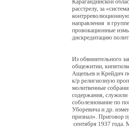
Карагандинской облас
расстрелу, за «систе
контрреволюционную
направления в группе
провокационные измы
дискредитацию полит
Из обвинительного за
общежитии, кипятилке 
Ащепьев и Крейдич п
к/р религиозную проп
молитвенные собрания
содержания, служили п
соболезнование по по
Уборевича и др. изме
признал».
Приговор пр
сентября 1937 года. 