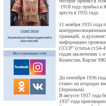
постриг принял в Усп
1918 году прибыл в Ж
ареста в 1935 году.
11 ноября 1935 года 
контрреволюционными
СЕВАСТИАН
границей, и духовенс
Архиепископ Карагандинский и
Шахтинский
информацию провокац
СССР" (статья ст.54-
годам заключения с о
Мы в социальных сетях
Казахстан, Карлаг НК
До сентября 1936 года
стане» на огородах в
(Зерновым)
В августе 1937 года б
1937 года приговоре